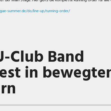
uf der Main Stage. Hier gibts die komplette Running Order für alle 
gae-summer.de/do/line-up/running-order/
U-Club Band
est in bewegte
ern