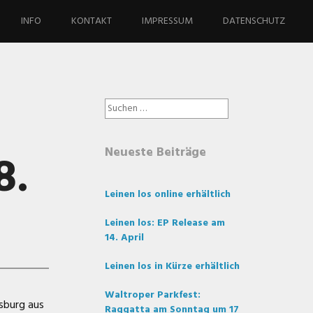
INFO
KONTAKT
IMPRESSUM
DATENSCHUTZ
Suchen
nach:
Neueste Beiträge
8.
Leinen los online erhältlich
Leinen los: EP Release am
14. April
Leinen los in Kürze erhältlich
Waltroper Parkfest:
isburg aus
Raggatta am Sonntag um 17