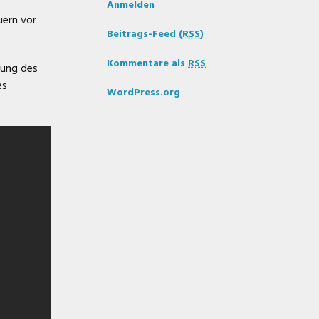
Anmelden
uern vor
Beitrags-Feed (
RSS
)
Kommentare als
RSS
sung des
es
WordPress.org