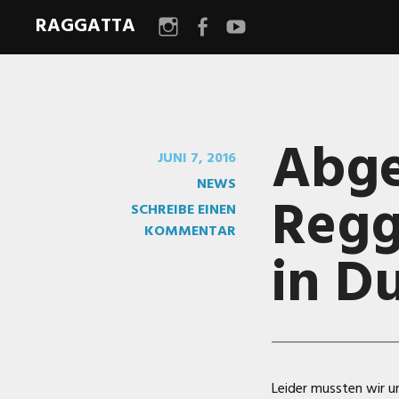
RAGGATTA
Menüeintrag
Menüeintrag
Menüeintrag
Abge
JUNI 7, 2016
NEWS
Regg
SCHREIBE EINEN
KOMMENTAR
in D
Leider mussten wir u